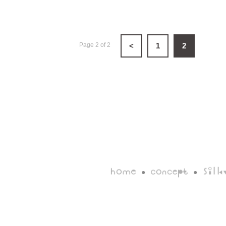
Page 2 of 2
<
1
2