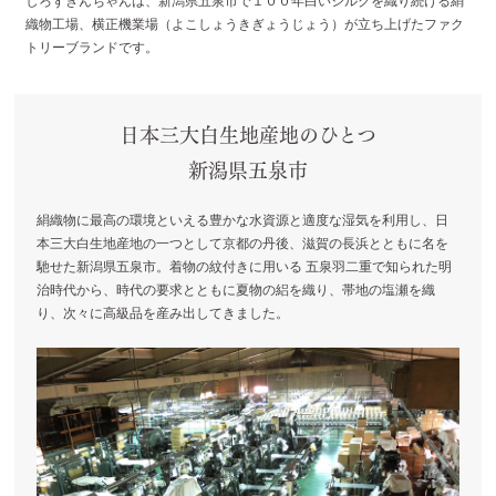
しろずきんちゃんは、新潟県五泉市で１００年白いシルクを織り続ける絹
織物工場、横正機業場（よこしょうきぎょうじょう）が立ち上げたファク
トリーブランドです。
日本三大白生地産地のひとつ
新潟県五泉市
絹織物に最高の環境といえる豊かな水資源と適度な湿気を利用し、日
本三大白生地産地の一つとして京都の丹後、滋賀の長浜とともに名を
馳せた新潟県五泉市。着物の紋付きに用いる 五泉羽二重で知られた明
治時代から、時代の要求とともに夏物の絽を織り、帯地の塩瀬を織
り、次々に高級品を産み出してきました。