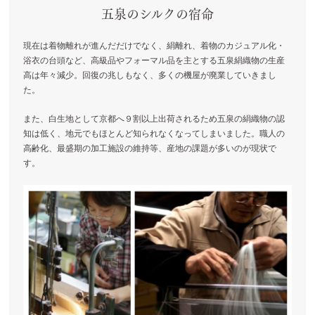
五泉のシルクの宿命
現在は着物離れが進んだだけでなく、絹離れ、着物のカジュアル化・
浴衣の台頭など、高級品やフォーマル品を主とする五泉絹織物の生産
高は年々減少。回復の兆しもなく、多くの機屋が廃業していきまし
た。
また、白生地として京都へ９割以上出荷されるため五泉の絹織物の認
知は低く、地元でもほとんど知られなくなってしまいました。職人の
高齢化、最盛期の加工施設の維持等、産地の課題が多いのが現状で
す。