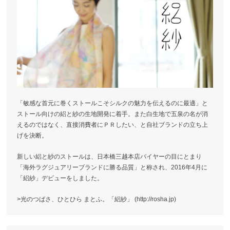
「敏感な首元に巻くストールこそシルクの魅力を伝えるのに最適」と
ストール向けの絽と紗の生地開発に着手。また白生地で五泉の名が消
えるのではなく、直接消費者にＰＲしたい、と自社ブランドの立ち上
げを決断。
新しい絽と紗のストールは、日本橋三越本店バイヤーの目にとまり
「海外ラグジュアリーブランドに勝る品質」と称され、2016年4月に
「絽紗」デビューをしました。
>光のつばさ、ひとひら まとふ。「絽紗」 (http://rosha.jp)